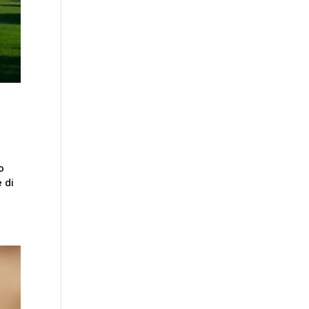
o
e di