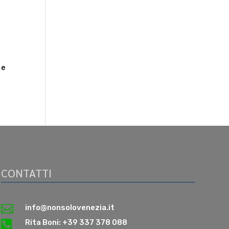
 e
CONTATTI

info@nonsolovenezia.it

Rita Boni: +39 337 378 088